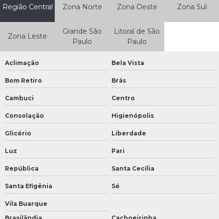
Região Central
Zona Norte
Zona Oeste
Zona Sul
Grande São
Litoral de São
Zona Leste
Paulo
Paulo
Aclimação
Bela Vista
Bom Retiro
Brás
Cambuci
Centro
Consolação
Higienópolis
Glicério
Liberdade
Luz
Pari
República
Santa Cecília
Santa Efigênia
Sé
Vila Buarque
Brasilândia
Cachoeirinha