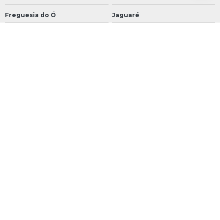
Freguesia do Ó
Jaguaré
Jaraguá
Jardim Bonfiglioli
Lapa
Pacaembú
Perdizes
Perús
Pinheiros
Pirituba
Raposo Tavares
Rio Pequeno
São Domingos
Sumaré
Vila Leopoldina
Vila Sonia
Aeroporto
Água Funda
Brooklin
Campo Belo
Campo Grande
Campo Limpo
Capão Redondo
Cidade Ademar